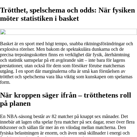
Trötthet, spelschema och odds: När fysiken
möter statistiken i basket
Basket är en sport med högt tempo, snabba riktningsförändringar och
explosiva rörelser. Men bakom de spektakulära dunkarna och de
precisa trepoängsskotten finns en verklighet där fysik, återhämtning
och statistik samspelar på ett avgörande sätt – inte bara för lagens
prestationer, utan också för dem som försöker förutse matchernas
utgång. I en sport där marginalerna ofta är små kan förståelsen av
trötthet och spelschema vara lika viktig som kunskapen om spelarnas
form.
När kroppen säger ifrån – trötthetens roll
på planen
En NBA-säsong består av 82 matcher på knappt sex månader. Det
innebär att lagen ofta spelar fyra matcher på sex dagar, reser över flera
tidszoner och sällan får mer än en vilodag mellan matcherna. Den
fysiska belastningen är enorm, och även små skillnader i energi och