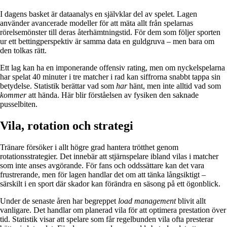
I dagens basket är dataanalys en självklar del av spelet. Lagen
använder avancerade modeller för att mäta allt från spelarnas
rörelsemönster till deras återhämtningstid. För dem som följer sporten
ur ett bettingperspektiv är samma data en guldgruva – men bara om
den tolkas rätt.
Ett lag kan ha en imponerande offensiv rating, men om nyckelspelarna
har spelat 40 minuter i tre matcher i rad kan siffrorna snabbt tappa sin
betydelse. Statistik berättar vad som
har
hänt, men inte alltid vad som
kommer
att hända. Här blir förståelsen av fysiken den saknade
pusselbiten.
Vila, rotation och strategi
Tränare försöker i allt högre grad hantera trötthet genom
rotationsstrategier. Det innebär att stjärnspelare ibland vilas i matcher
som inte anses avgörande. För fans och oddssättare kan det vara
frustrerande, men för lagen handlar det om att tänka långsiktigt –
särskilt i en sport där skador kan förändra en säsong på ett ögonblick.
Under de senaste åren har begreppet
load management
blivit allt
vanligare. Det handlar om planerad vila för att optimera prestation över
tid. Statistik visar att spelare som får regelbunden vila ofta presterar