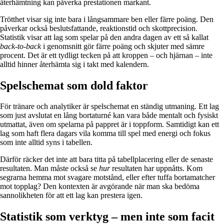
återhämtning kan påverka prestationen markant.
Trötthet visar sig inte bara i långsammare ben eller färre poäng. Den
påverkar också beslutsfattande, reaktionstid och skottprecision.
Statistik visar att lag som spelar på den andra dagen av ett så kallat
back-to-back
i genomsnitt gör färre poäng och skjuter med sämre
procent. Det är ett tydligt tecken på att kroppen – och hjärnan – inte
alltid hinner återhämta sig i takt med kalendern.
Spelschemat som dold faktor
För tränare och analytiker är spelschemat en ständig utmaning. Ett lag
som just avslutat en lång bortaturné kan vara både mentalt och fysiskt
utmattat, även om spelarna på pappret är i toppform. Samtidigt kan ett
lag som haft flera dagars vila komma till spel med energi och fokus
som inte alltid syns i tabellen.
Därför räcker det inte att bara titta på tabellplacering eller de senaste
resultaten. Man måste också se
hur
resultaten har uppnåtts. Kom
segrarna hemma mot svagare motstånd, eller efter tuffa bortamatcher
mot topplag? Den kontexten är avgörande när man ska bedöma
sannolikheten för att ett lag kan prestera igen.
Statistik som verktyg – men inte som facit