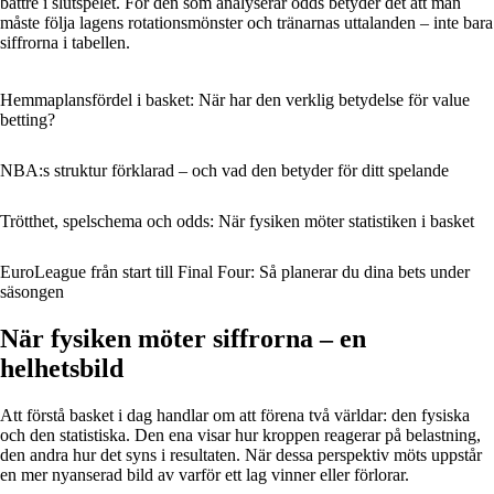
bättre i slutspelet. För den som analyserar odds betyder det att man
måste följa lagens rotationsmönster och tränarnas uttalanden – inte bara
siffrorna i tabellen.
Hemmaplansfördel i basket: När har den verklig betydelse för value
betting?
NBA:s struktur förklarad – och vad den betyder för ditt spelande
Trötthet, spelschema och odds: När fysiken möter statistiken i basket
EuroLeague från start till Final Four: Så planerar du dina bets under
säsongen
När fysiken möter siffrorna – en
helhetsbild
Att förstå basket i dag handlar om att förena två världar: den fysiska
och den statistiska. Den ena visar hur kroppen reagerar på belastning,
den andra hur det syns i resultaten. När dessa perspektiv möts uppstår
en mer nyanserad bild av varför ett lag vinner eller förlorar.