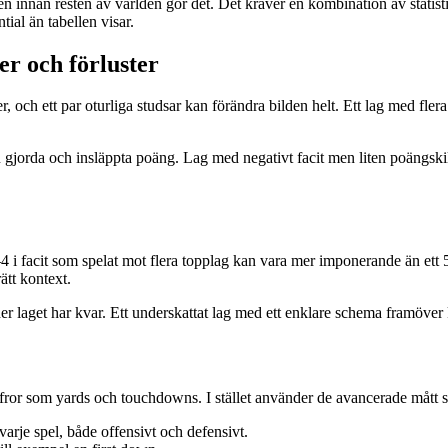
n innan resten av världen gör det. Det kräver en kombination av statist
tial än tabellen visar.
er och förluster
 och ett par oturliga studsar kan förändra bilden helt. Ett lag med flera
 gjorda och insläppta poäng. Lag med negativt facit men liten poängskil
–4 i facit som spelat mot flera topplag kan vara mer imponerande än ett 
ätt kontext.
her laget har kvar. Ett underskattat lag med ett enklare schema framöver 
iffror som yards och touchdowns. I stället använder de avancerade mått 
 varje spel, både offensivt och defensivt.