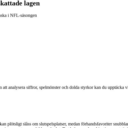
kattade lagen
rraska i NFL-säsongen
 att analysera siffror, spelmönster och dolda styrkor kan du upptäcka vi
an plötsligt slåss om slutspelsplatser, medan förhandsfavoriter snubbla