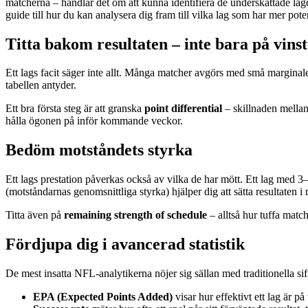
matcherna – handlar det om att kunna identifiera de underskattade lage
guide till hur du kan analysera dig fram till vilka lag som har mer poten
Titta bakom resultaten – inte bara på vinst
Ett lags facit säger inte allt. Många matcher avgörs med små marginaler,
tabellen antyder.
Ett bra första steg är att granska
point differential
– skillnaden mellan
hålla ögonen på inför kommande veckor.
Bedöm motståndets styrka
Ett lags prestation påverkas också av vilka de har mött. Ett lag med 3
(motståndarnas genomsnittliga styrka) hjälper dig att sätta resultaten i r
Titta även på
remaining strength of schedule
– alltså hur tuffa matc
Fördjupa dig i avancerad statistik
De mest insatta NFL-analytikerna nöjer sig sällan med traditionella s
EPA (Expected Points Added)
visar hur effektivt ett lag är på