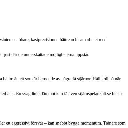
 besluten snabbare, kastprecisionen bättre och samarbetet med
t är just där de underskattade möjligheterna uppstår.
bättre än ett som är beroende av några få stjärnor. Håll koll på när
rterback. En svag linje däremot kan få även stjärnspelare att se bleka
el eller ett aggressivt försvar – kan snabbt bygga momentum. Tränare som