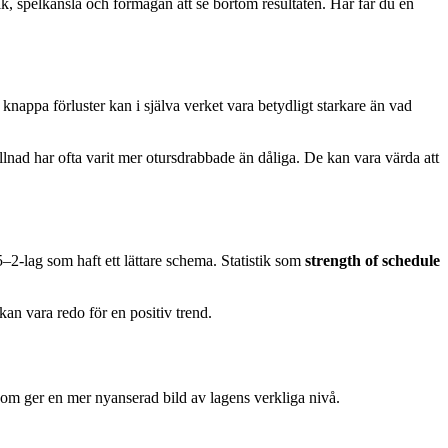
ik, spelkänsla och förmågan att se bortom resultaten. Här får du en
 knappa förluster kan i själva verket vara betydligt starkare än vad
lnad har ofta varit mer otursdrabbade än dåliga. De kan vara värda att
5–2-lag som haft ett lättare schema. Statistik som
strength of schedule
kan vara redo för en positiv trend.
som ger en mer nyanserad bild av lagens verkliga nivå.