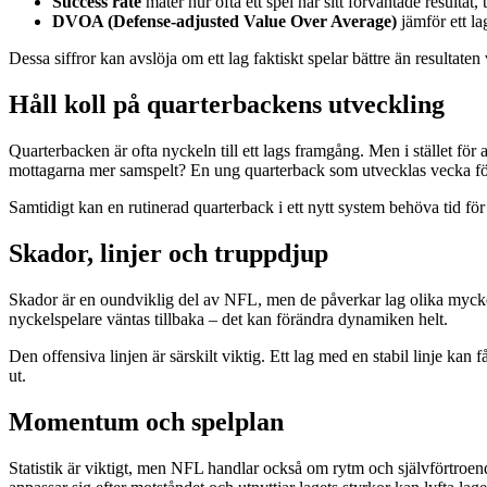
Success rate
mäter hur ofta ett spel når sitt förväntade resultat,
DVOA (Defense-adjusted Value Over Average)
jämför ett la
Dessa siffror kan avslöja om ett lag faktiskt spelar bättre än resultaten 
Håll koll på quarterbackens utveckling
Quarterbacken är ofta nyckeln till ett lags framgång. Men i stället för
mottagarna mer samspelt? En ung quarterback som utvecklas vecka för 
Samtidigt kan en rutinerad quarterback i ett nytt system behöva tid för a
Skador, linjer och truppdjup
Skador är en oundviklig del av NFL, men de påverkar lag olika mycket. 
nyckelspelare väntas tillbaka – det kan förändra dynamiken helt.
Den offensiva linjen är särskilt viktig. Ett lag med en stabil linje ka
ut.
Momentum och spelplan
Statistik är viktigt, men NFL handlar också om rytm och självförtroende