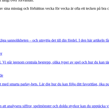
et långt över förväntan.
ig av sina misstag och förbättras vecka för vecka är ofta ett tecken på b
liga sannolikheten – och utnyttja det till din fördel. I den här artikeln 
er
 Vi går igenom centrala begrepp, olika typer av spel och hur du kan tänka
de
med smarta parlay-bets. Lär dig hur du kan följa ditt favoritlag, öka 
 att analysera siffror, spelmönster och dolda styrkor kan du upptäcka vi