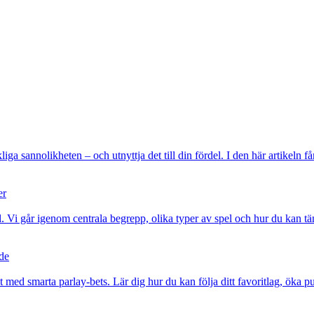
liga sannolikheten – och utnyttja det till din fördel. I den här artikeln 
er
 Vi går igenom centrala begrepp, olika typer av spel och hur du kan tänka
de
med smarta parlay-bets. Lär dig hur du kan följa ditt favoritlag, öka 