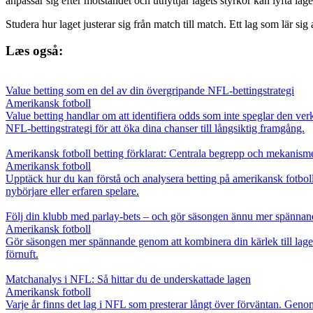
anpassar sig efter motståndet och utnyttjar lagets styrkor kan lyfta lag
Studera hur laget justerar sig från match till match. Ett lag som lär s
Læs også:
Value betting som en del av din övergripande NFL-bettingstrategi
Amerikansk fotboll
Value betting handlar om att identifiera odds som inte speglar den verk
NFL-bettingstrategi för att öka dina chanser till långsiktig framgång.
Amerikansk fotboll betting förklarat: Centrala begrepp och mekanism
Amerikansk fotboll
Upptäck hur du kan förstå och analysera betting på amerikansk fotboll.
nybörjare eller erfaren spelare.
Följ din klubb med parlay-bets – och gör säsongen ännu mer spännan
Amerikansk fotboll
Gör säsongen mer spännande genom att kombinera din kärlek till laget 
förnuft.
Matchanalys i NFL: Så hittar du de underskattade lagen
Amerikansk fotboll
Varje år finns det lag i NFL som presterar långt över förväntan. Genom