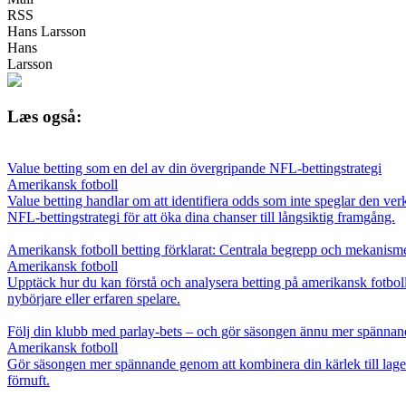
RSS
Hans Larsson
Hans
Larsson
Læs også:
Value betting som en del av din övergripande NFL-bettingstrategi
Amerikansk fotboll
Value betting handlar om att identifiera odds som inte speglar den verk
NFL-bettingstrategi för att öka dina chanser till långsiktig framgång.
Amerikansk fotboll betting förklarat: Centrala begrepp och mekanism
Amerikansk fotboll
Upptäck hur du kan förstå och analysera betting på amerikansk fotboll.
nybörjare eller erfaren spelare.
Följ din klubb med parlay-bets – och gör säsongen ännu mer spännan
Amerikansk fotboll
Gör säsongen mer spännande genom att kombinera din kärlek till laget 
förnuft.