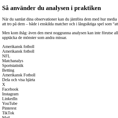
Så använder du analysen i praktiken
När du samlat dina observationer kan du jämföra dem med hur media oc
att tro på dem – både i enskilda matcher och i långsiktiga spel som “att
Men kom ihåg: även den mest noggranna analysen kan inte förutse allt. N
upptäcka de mönster som andra missar.
Amerikansk fotboll
Amerikansk fotboll
NFL
Matchanalys
Sportstatistik
Betting
Amerikansk Fotboll
Dela och visa hjärta
X
Facebook
Instagram
LinkedIn
YouTube
Pinterest
TikTok
Mail