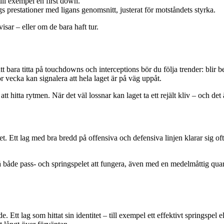
 till exempel en first down.
gs prestationer med ligans genomsnitt, justerat för motståndets styrka.
visar – eller om de bara haft tur.
 att bara titta på touchdowns och interceptions bör du följa trender: blir
vecka kan signalera att hela laget är på väg uppåt.
tt hitta rytmen. När det väl lossnar kan laget ta ett rejält kliv – och de
Ett lag med bra bredd på offensiva och defensiva linjen klarar sig ofta 
n få både pass- och springspelet att fungera, även med en medelmåttig qua
. Ett lag som hittat sin identitet – till exempel ett effektivt springsp